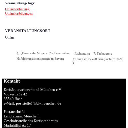
Veranstaltung-Tags:
Onlinefortbildung
,
Onlinefortbildungen
VERANSTALTUNGSORT
Online
„Feuerwehr Mittwoch“ – Feuerwehr-
Fachtagung – 7. Fachtagung
Hilfeleistungskontingente in Bayern
Drohnen im Bevölkerungsschutz 2026
Kontakt
Kreisfeuerwehrverband München e.V.
Vockestraße 42
85540 Haar
e-Mail: poststelle@kbi-muenchen.de
Postanschrift:
Landratsamt München,
Geschäftsstelle des Kreisbrandrates
Mariahilfplatz 17