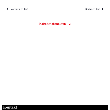
Navig
wählen.
und
Vorheriger Tag
Nächster Tag
Ansichten
Navigati
Kalender abonnieren
Kontakt