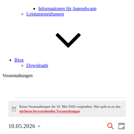
Informationen für Jugendwarte
Leistungsprüfungen
Blog
Downloads
Veranstaltungen
Veranstaltungen
für
Keine Veranstaltungen für 10. Mai 2026 vorgesehen. Hier geht es zu den
Hinweis
nächsten bevorstehenden Veranstaltungen
.
10.
Mai
Veranstal
Veran
Suche
10.05.2026
2026
Tag
Ansic
Suche
Datum