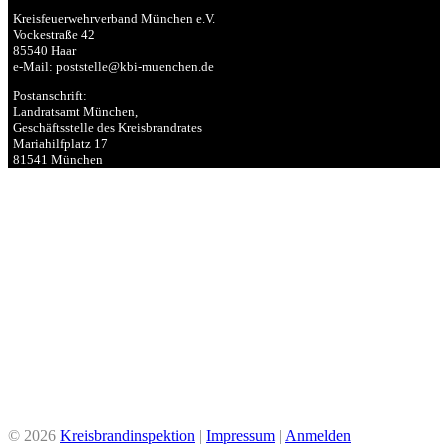
Kreisfeuerwehrverband München e.V.
Vockestraße 42
85540 Haar
e-Mail: poststelle@kbi-muenchen.de
Postanschrift:
Landratsamt München,
Geschäftsstelle des Kreisbrandrates
Mariahilfplatz 17
81541 München
© 2026
Kreisbrandinspektion
|
Impressum
|
Anmelden