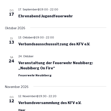
t
17. September @ 19:00
-
22:00
i
DO.
17
Ehrenabend Jugendfeuerwehr
o
n
Oktober 2026
13. Oktober @ 19:00
-
22:00
DI.
13
Verbandsausschusssitzung des KFV e.V.
24. Oktober
SA.
24
Veranstaltung der Feuerwehr Neubiberg:
„Neubiberg On Fire“
Feuerwehr Neubiberg
November 2026
12. November @ 19:30
-
22:20
DO.
12
Verbandsversammlung des KFV e.V.
Haar