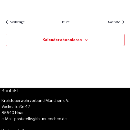
Veranstaltungen
Verans
Vorherige
Heute
Nächste
Kalender abonnieren
Kontakt
Kreisfeuerwehrverband München e.V.
Vockestraße 42
85540 Haar
e-Mail: poststelle@kbi-muenchen.de