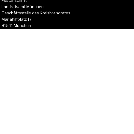
Postanschrift:
Landratsamt München,
Geschäftsstelle des Kreisbrandrates
Mariahilfplatz 17
81541 München