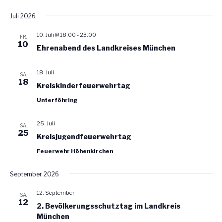
A
i
Juli 2026
n
g
s
a
10. Juli @ 18:00
-
23:00
FR.
10
t
Ehrenabend des Landkreises München
i
i
c
o
18. Juli
SA.
h
18
n
Kreiskinderfeuerwehrtag
t
Unterföhring
e
n
25. Juli
SA.
,
25
Kreisjugendfeuerwehrtag
N
Feuerwehr Höhenkirchen
a
v
September 2026
i
12. September
SA.
g
12
2. Bevölkerungsschutztag im Landkreis
a
München