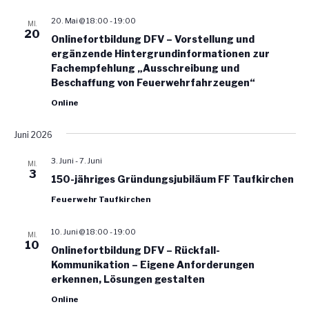
a
h
l
20. Mai @ 18:00
-
19:00
MI.
l
l
t
20
Onlinefortbildung DFV – Vorstellung und
e
u
t
ergänzende Hintergrundinformationen zur
n
n
Fachempfehlung „Ausschreibung und
u
.
g
Beschaffung von Feuerwehrfahrzeugen“
n
A
Online
g
n
e
s
Juni 2026
n
i
3. Juni
-
7. Juni
S
MI.
c
3
150-jähriges Gründungsjubiläum FF Taufkirchen
u
h
Feuerwehr Taufkirchen
t
c
e
h
10. Juni @ 18:00
-
19:00
MI.
n
e
10
Onlinefortbildung DFV – Rückfall-
-
u
Kommunikation – Eigene Anforderungen
N
erkennen, Lösungen gestalten
n
a
d
Online
v