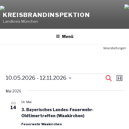
Weiter
zum
KREISBRANDINSPEKTION
Inhalt
Landkreis München
Menü
Veranstaltungen
Veranstaltungen
V
V
10.05.2026
 - 
12.11.2026
S
L
u
e
e
i
D
c
s
r
Mai 2026
h
a
r
t
e
a
t
e
a
14. Mai
DO.
n
u
14
n
3. Bayerisches Landes-Feuerwehr-
s
m
Oldtimertreffen (Waakirchen)
s
w
t
Feuerwehr Waakirchen
t
ä
a