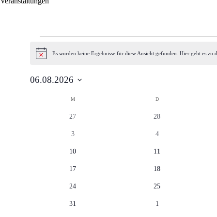
Veranstaltungen
Veranstaltungen
Es wurden keine Ergebnisse für diese Ansicht gefunden. Hier geht es zu
Hinweis
06.08.2026
Datum
Kalender
wählen.
M
MONTAG
D
DIENSTAG
von
0
0
27
28
Veranstaltungen
Veranstaltungen
Veranstaltungen
0
0
3
4
Veranstaltungen
Veranstaltungen
0
0
10
11
Veranstaltungen
Veranstaltungen
0
0
17
18
Veranstaltungen
Veranstaltungen
0
0
24
25
Veranstaltungen
Veranstaltungen
0
0
31
1
Veranstaltungen
Veranstaltungen