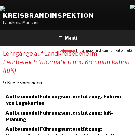
Weiter
zum
KREISBRANDINSPEKTION
Inhalt
Landkreis München
Menü
Lehrgänge
|
Information und Kommunikation (IuK)
Lehrgänge auf Landkreisebene im
Lehrbereich Information und Kommunikation
(IuK)
9 Kurse vorhanden
Aufbaumodul Führungsunterstützung: Führen
von Lagekarten
Aufbaumodul Führungsunterstützung: IuK-
Planung
Aufbaumodul Führungsunterstützung: