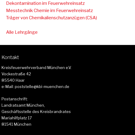
Dekontamination im Feuerwehreinsatz
Messtechnik Chemie im Feuerwehreinsatz
Träger von Chemikalienschutzanzügen (CSA)
Alle Lehrgänge
Kontakt
Kreisfeuerwehrverband München e.V.
Vockestraße 42
85540 Haar
e-Mail: poststelle@kbi-muenchen.de
Postanschrift:
Landratsamt München,
Geschäftsstelle des Kreisbrandrates
Mariahilfplatz 17
81541 München