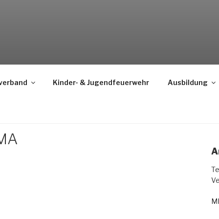
TION
verband
Kinder- & Jugendfeuerwehr
Ausbildung
BMA
A
Te
Ve
MP