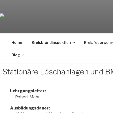
Weiter
zum
Inhalt
KREISBRANDINSPEK
Home
Kreisbrandinspektion
Kreisfeuerwehr
Landkreis München
Blog
Stationäre Löschanlagen und 
Lehrgangsleiter:
Robert Mahr
Ausbildungsdauer: