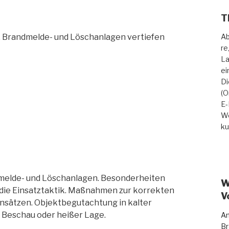
T
. Brandmelde- und Löschanlagen vertiefen
Ab
re
La
ei
Di
(O
E-
We
ku
dmelde- und Löschanlagen. Besonderheiten
W
 die Einsatztaktik. Maßnahmen zur korrekten
V
sätzen. Objektbegutachtung in kalter
 Beschau oder heißer Lage.
An
Br