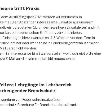
heorie trifft Praxis
 dem Ausbildungsjahr 2023 werden wir versuchen, in
gelmäßigen Abständen interessante Einsätze aus unserem
ndkreis vorzustellen (durch den jeweiligen Einsatzleiter) und mit
ner kurzen theoretischen Einführung zu kombinieren.
e Einladungen hierzu werden ca. 4-6 Wochen vor dem Termin
nline-Seminar oder wechselnd in Feuerwehrgerätehäusern) per
Mail verschickt werden.
nn ihr interessante Einsätze vorstellen wollt, schreibt bitte eine
rze E-Mail an kilian.wimmer [at] kbi-muenchen.de
eitere Lehrgänge im Lehrbereich
orbeugender Brandschutz
wendung von Feuerwehreinsatzplänen
andschutz-Begehung für Brandschutzbeauftragte,