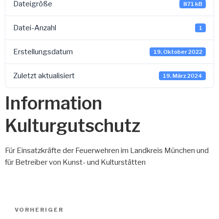
Dateigröße
871 kB
Datei-Anzahl
1
Erstellungsdatum
19. Oktober 2022
Zuletzt aktualisiert
19. März 2024
Information
Kulturgutschutz
Für Einsatzkräfte der Feuerwehren im Landkreis München und
für Betreiber von Kunst- und Kulturstätten
Beitragsnavigation
Vorheriger
VORHERIGER