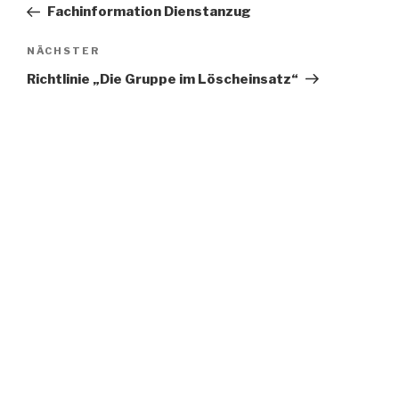
Beitrag
Fachinformation Dienstanzug
Nächster
NÄCHSTER
Artikel
Richtlinie „Die Gruppe im Löscheinsatz“