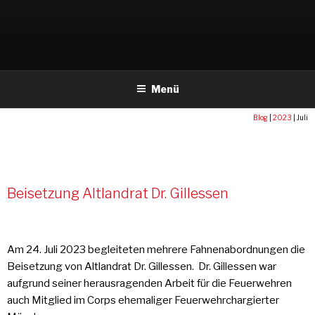
Weiter
zum
Inhalt
Menü
Blog
|
2023
|
Juli
MONAT:
JULI 2023
Beisetzung Altlandrat Dr. Gillessen
Am 24. Juli 2023 begleiteten mehrere Fahnenabordnungen die
Beisetzung von Altlandrat Dr. Gillessen. Dr. Gillessen war
aufgrund seiner herausragenden Arbeit für die Feuerwehren
auch Mitglied im Corps ehemaliger Feuerwehrchargierter