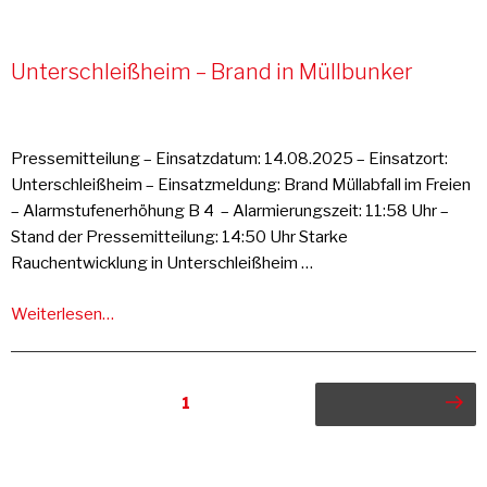
Unterschleißheim – Brand in Müllbunker
Pressemitteilung – Einsatzdatum: 14.08.2025 – Einsatzort:
Unterschleißheim – Einsatzmeldung: Brand Müllabfall im Freien
– Alarmstufenerhöhung B 4 – Alarmierungszeit: 11:58 Uhr –
Stand der Pressemitteilung: 14:50 Uhr Starke
Rauchentwicklung in Unterschleißheim …
Weiterlesen…
Seitennummerierung
Seite
1
Nächste Seite
der
Beiträge