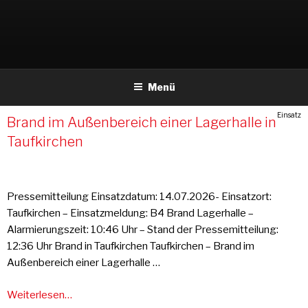
Weiter
zum
Inhalt
Menü
Einsatz
Brand im Außenbereich einer Lagerhalle in
Taufkirchen
Pressemitteilung Einsatzdatum: 14.07.2026- Einsatzort:
Taufkirchen – Einsatzmeldung: B4 Brand Lagerhalle –
Alarmierungszeit: 10:46 Uhr – Stand der Pressemitteilung:
12:36 Uhr Brand in Taufkirchen Taufkirchen – Brand im
Außenbereich einer Lagerhalle …
Weiterlesen…