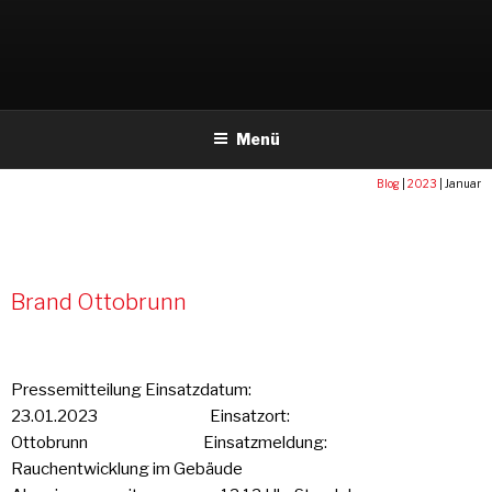
Weiter
zum
Inhalt
Menü
Blog
|
2023
|
Januar
MONAT:
JANUAR 2023
Brand Ottobrunn
Pressemitteilung Einsatzdatum:
23.01.2023 Einsatzort:
Ottobrunn Einsatzmeldung:
Rauchentwicklung im Gebäude