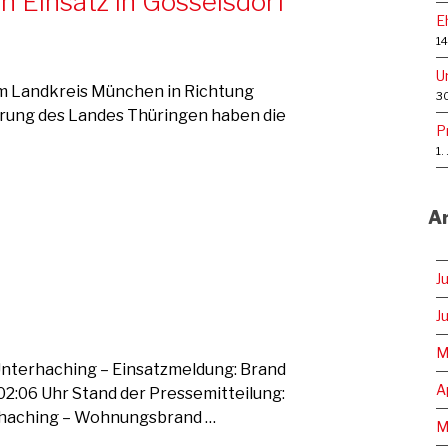
 Einsatz in Gösselsdorf
E
14
U
dem Landkreis München in Richtung
30
erung des Landes Thüringen haben die
P
1.
Ar
J
J
M
 Unterhaching – Einsatzmeldung: Brand
A
2:06 Uhr Stand der Pressemitteilung:
erhaching – Wohnungsbrand …
M