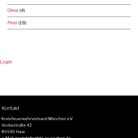
Ohne
(4)
Peer
(18)
Login
Kontakt
Kreisfeuerwehrverband München e.V.
Vockestraße 42
85540 Haar