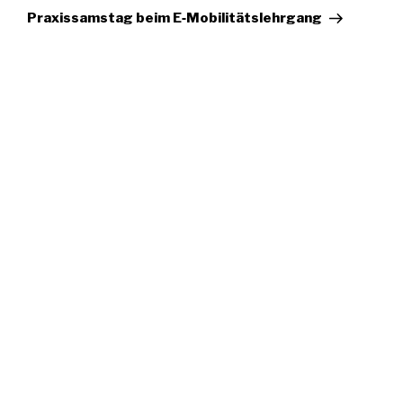
Artikel
Praxissamstag beim E‑Mobilitätslehrgang