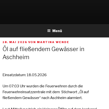
Weiter
zum
Inhalt
Menü
VERÖFFENTLICHT
18. MAI 2026
VON
MARTINA WENDE
AM
Öl auf fließendem Gewässer in
Aschheim
Einsatzdatum: 18.05.2026
Um 07:03 Uhr wurden die Feuerwehren durch die
Feuerwehreinsatzzentrale mit dem Stichwort „Öl auf
fließendem Gewässer“ nach Aschheim alarmiert.