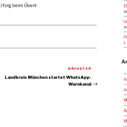
rfolg beim Üben!
E
14
U
30
P
1.
Ar
NÄCHSTER
Nächster
Artikel
Landkreis München startet WhatsApp-
J
Warnkanal
J
M
A
M