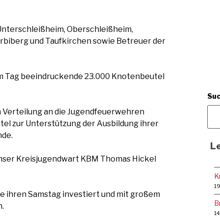
nterschleißheim, Oberschleißheim,
erbiberg und Taufkirchen sowie Betreuer der
em Tag beeindruckende 23.000 Knotenbeutel
Su
 Verteilung an die Jugendfeuerwehren
l zur Unterstützung der Ausbildung ihrer
nde.
Le
unser Kreisjugendwart KBM Thomas Hickel
K
19
die ihren Samstag investiert und mit großem
B
.
14