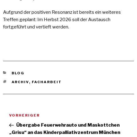
Aufgrund der positiven Resonanz ist bereits ein weiteres
Treffen geplant: Im Herbst 2026 soll der Austausch
fortgeführt und vertieft werden.
KATEGORIEN
BLOG
TAGS
ARCHIV
,
FACHARBEIT
Beitragsnavigation
Vorheriger
VORHERIGER
Beitrag
Übergabe Feuerwehrauto und Maskottchen
„Grisu“ an das Kinderpalliativzentrum München