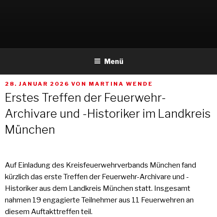
Weiter
zum
Inhalt
Menü
VERÖFFENTLICHT
28. JANUAR 2026
VON
MARTINA WENDE
AM
Erstes Treffen der Feuerwehr-
Archivare und -Historiker im Landkreis
München
Auf Einladung des Kreisfeuerwehrverbands München fand
kürzlich das erste Treffen der Feuerwehr-Archivare und -
Historiker aus dem Landkreis München statt. Insgesamt
nahmen 19 engagierte Teilnehmer aus 11 Feuerwehren an
diesem Auftakttreffen teil.