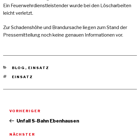
Ein Feuerwehrdienstleistender wurde bei den Löscharbeiten
leicht verletzt.
Zur Schadenshöhe und Brandursache liegen zum Stand der
Pressemitteilung noch keine genauen Informationen vor.
KATEGORIEN
BLOG
,
EINSATZ
TAGS
EINSATZ
Beitragsnavigation
Vorheriger
VORHERIGER
Beitrag
Unfall S-Bahn Ebenhausen
Nächster
NÄCHSTER