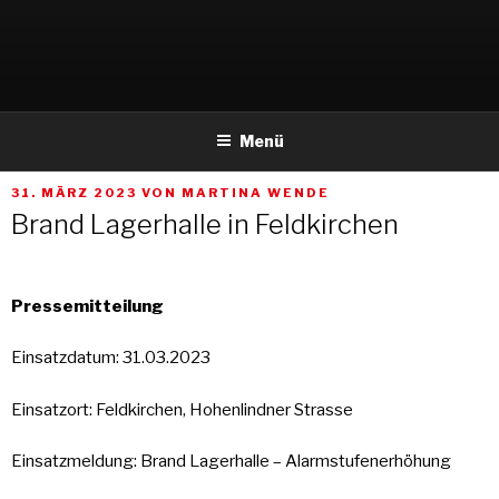
Weiter
zum
Inhalt
Menü
VERÖFFENTLICHT
31. MÄRZ 2023
VON
MARTINA WENDE
AM
Brand Lagerhalle in Feldkirchen
Pressemitteilung
Einsatzdatum: 31.03.2023
Einsatzort: Feldkirchen, Hohenlindner Strasse
Einsatzmeldung: Brand Lagerhalle – Alarmstufenerhöhung