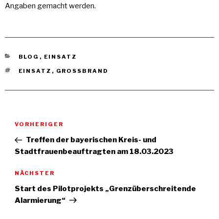
Angaben gemacht werden.
KATEGORIEN
BLOG
,
EINSATZ
TAGS
EINSATZ
,
GROSSBRAND
Beitragsnavigation
Vorheriger
VORHERIGER
Beitrag
Treffen der bayerischen Kreis- und
Stadtfrauenbeauftragten am 18.03.2023
Nächster
NÄCHSTER
Artikel
Start des Pilotprojekts „Grenzüberschreitende
Alarmierung“