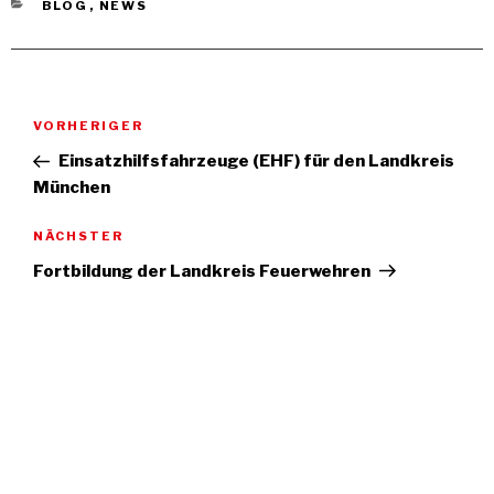
KATEGORIEN
BLOG
,
NEWS
Beitragsnavigation
Vorheriger
VORHERIGER
Beitrag
Einsatzhilfsfahrzeuge (EHF) für den Landkreis
München
Nächster
NÄCHSTER
Artikel
Fortbildung der Landkreis Feuerwehren