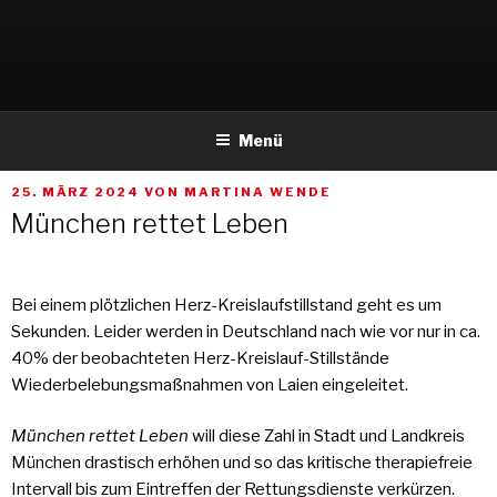
Weiter
zum
Inhalt
Menü
VERÖFFENTLICHT
25. MÄRZ 2024
VON
MARTINA WENDE
AM
München rettet Leben
Bei einem plötzlichen Herz-Kreislaufstillstand geht es um
Sekunden. Leider werden in Deutschland nach wie vor nur in ca.
40% der beobachteten Herz-Kreislauf-Stillstände
Wiederbelebungsmaßnahmen von Laien eingeleitet.
München rettet Leben
will diese Zahl in Stadt und Landkreis
München drastisch erhöhen und so das kritische therapiefreie
Intervall bis zum Eintreffen der Rettungsdienste verkürzen.