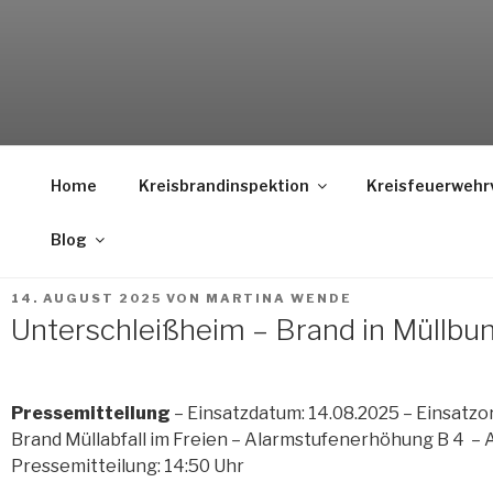
Weiter
zum
Inhalt
Home
Kreisbrandinspektion
Kreisfeuerwehr
Blog
VERÖFFENTLICHT
14. AUGUST 2025
VON
MARTINA WENDE
AM
Unterschleißheim – Brand in Müllbu
Pressemitteilung
– Einsatzdatum: 14.08.2025 – Einsatzo
Brand Müllabfall im Freien – Alarmstufenerhöhung B 4 – A
Pressemitteilung: 14:50 Uhr