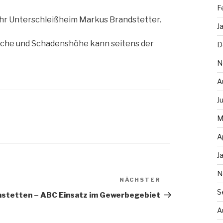
F
hr Unterschleißheim Markus Brandstetter.
J
ache und Schadenshöhe kann seitens der
D
N
A
J
M
A
J
N
NÄCHSTER
Nächster
S
Artikel
stetten – ABC Einsatz im Gewerbegebiet
A