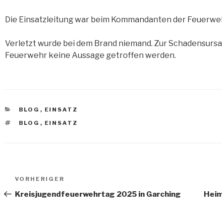
Die Einsatzleitung war beim Kommandanten der Feuerwe
Verletzt wurde bei dem Brand niemand. Zur Schadensurs
Feuerwehr keine Aussage getroffen werden.
KATEGORIEN
BLOG
,
EINSATZ
TAGS
BLOG
,
EINSATZ
Beitragsnavigation
Vorheriger
VORHERIGER
Beitrag
Kreisjugendfeuerwehrtag 2025 in Garching
Heim