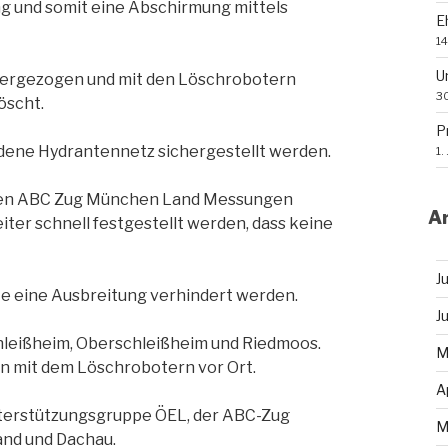
ng und somit eine Abschirmung mittels
E
14
U
dergezogen und mit den Löschrobotern
30
öscht.
P
dene Hydrantennetz sichergestellt werden.
1.
 den ABC Zug München Land Messungen
Ar
er schnell festgestellt werden, dass keine
J
e eine Ausbreitung verhindert werden.
J
hleißheim, Oberschleißheim und Riedmoos.
M
 mit dem Löschrobotern vor Ort.
A
nterstützungsgruppe ÖEL, der ABC-Zug
M
nd und Dachau.