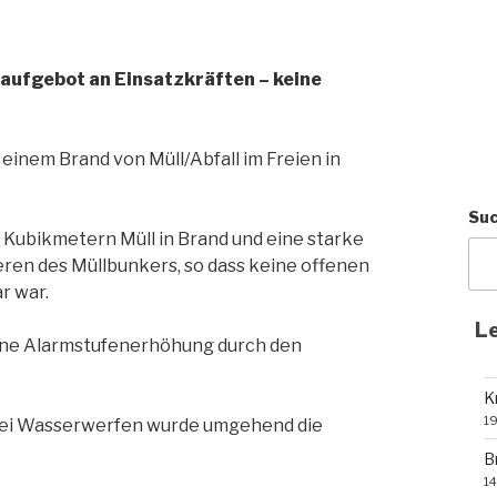
aufgebot an Einsatzkräften – keine
einem Brand von Müll/Abfall im Freien in
Su
 Kubikmetern Müll in Brand und eine starke
eren des Müllbunkers, so dass keine offenen
r war.
Le
ine Alarmstufenerhöhung durch den
K
19
ei Wasserwerfen wurde umgehend die
B
14